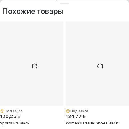
ДРУГИЕ МОДЕЛИ ИЗ ЭТОЙ КАТЕГОРИИ
+375 (25) 797-77-77
Контакты
O компании
Похожие товары
Опт
+375 (29) 263-
99-99
+375 (17) 336-
05-77
(Единый)
opt@kelme.by
г. Минск, пр-т
Дзержинского,
д. 90, пом. 417
(ПВЗ для опта)
Под заказ
Под заказ
BYN
BYN
120,25
134,77
Sports Bra Black
Women's Casual Shoes Black