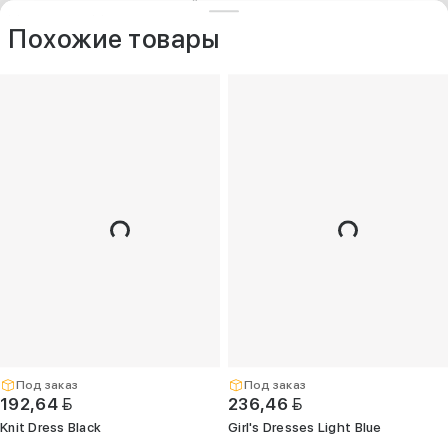
ДРУГИЕ МОДЕЛИ ИЗ ЭТОЙ КАТЕГОРИИ
+375 (25) 797-77-77
Контакты
O компании
Похожие товары
Опт
+375 (29) 263-
99-99
+375 (17) 336-
05-77
(Единый)
opt@kelme.by
г. Минск, пр-т
Дзержинского,
д. 90, пом. 417
(ПВЗ для опта)
Под заказ
Под заказ
BYN
BYN
192,64
236,46
Knit Dress Black
Girl's Dresses Light Blue