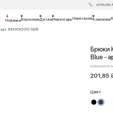
+375 (25)
Нанесение
Взрослым
Детям
Инвентарь
Компания
Новинки
 - арт. 6333CK2010-N08
Брюки K
Blue -
6333CK2010-
B
201,85
Цвет