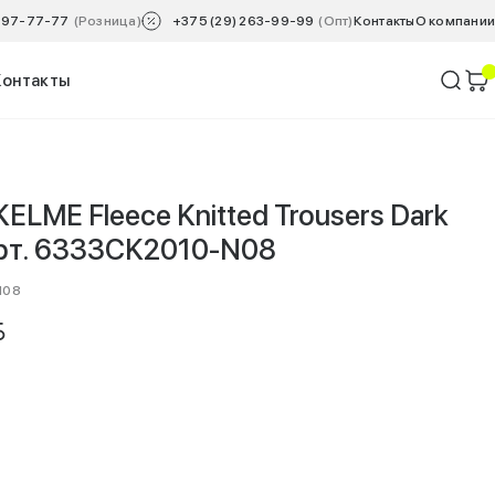
 797-77-77
(Розница)
+375 (29) 263-99-99
(Опт)
Контакты
O компании
Контакты
ELME Fleece Knitted Trousers Dark
 арт. 6333CK2010-N08
N08
YN