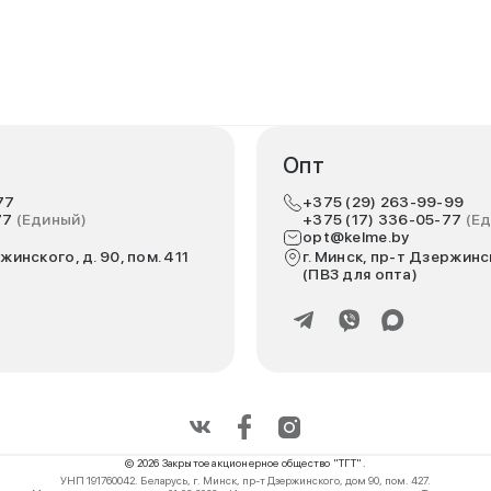
Опт
77
+375 (29) 263-99-99
77
(Единый)
+375 (17) 336-05-77
(Е
opt@kelme.by
жинского, д. 90, пом. 411
г. Минск, пр-т Дзержинск
(ПВЗ для опта)
© 2026 Закрытое акционерное общество "ТГТ".
УНП 191760042. Беларусь, г. Минск, пр-т Дзержинского, дом 90, пом. 427.