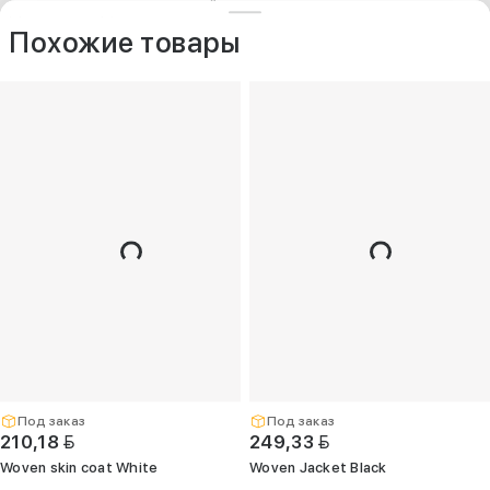
ДРУГИЕ МОДЕЛИ ИЗ ЭТОЙ КАТЕГОРИИ
+375 (25) 797-77-77
Контакты
O компании
Похожие товары
Опт
+375 (29) 263-
99-99
+375 (17) 336-
05-77
(Единый)
opt@kelme.by
г. Минск, пр-т
Дзержинского,
д. 90, пом. 417
(ПВЗ для опта)
Под заказ
Под заказ
BYN
BYN
210,18
249,33
Woven skin coat White
Woven Jacket Black