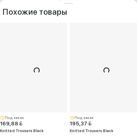
ДРУГИЕ МОДЕЛИ ИЗ ЭТОЙ КАТЕГОРИИ
+375 (25) 797-77-77
Контакты
O компании
Похожие товары
Опт
+375 (29) 263-
99-99
+375 (17) 336-
05-77
(Единый)
opt@kelme.by
г. Минск, пр-т
Дзержинского,
д. 90, пом. 417
(ПВЗ для опта)
Под заказ
Под заказ
BYN
BYN
169,88
195,37
Knitted Trousers Black
Knitted Trousers Black