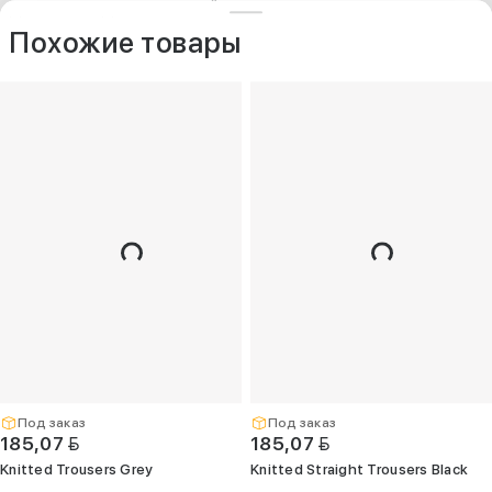
ДРУГИЕ МОДЕЛИ ИЗ ЭТОЙ КАТЕГОРИИ
+375 (25) 797-77-77
Контакты
O компании
Похожие товары
Опт
+375 (29) 263-
99-99
+375 (17) 336-
05-77
(Единый)
opt@kelme.by
г. Минск, пр-т
Дзержинского,
д. 90, пом. 417
(ПВЗ для опта)
Под заказ
Под заказ
BYN
BYN
185,07
185,07
Knitted Trousers Grey
Knitted Straight Trousers Black