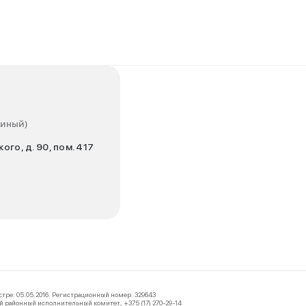
диный)
ого, д. 90, пом. 417
тре: 05.05.2016. Регистрационный номер: 329643
 районный исполнительный комитет, +375 (17) 270-29-14