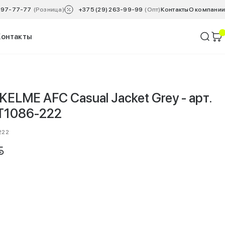
 797-77-77
(Розница)
+375 (29) 263-99-99
(Опт)
Контакты
O компании
Контакты
KELME AFC Сasual Jacket Grey - арт.
T1086-222
222
YN