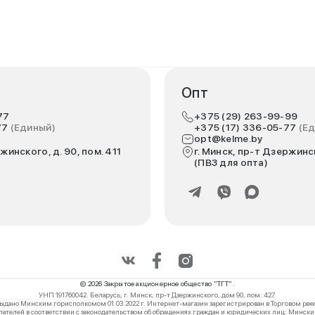
Опт
77
+375 (29) 263-99-99
77
(Единый)
+375 (17) 336-05-77
(Е
opt@kelme.by
жинского, д. 90, пом. 411
г. Минск, пр-т Дзержинск
(ПВЗ для опта)
© 2026 Закрытое акционерное общество "ТГТ".
УНП 191760042. Беларусь, г. Минск, пр-т Дзержинского, дом 90, пом. 427.
выдано Минским горисполкомом 01.03.2022 г. Интернет-магазин зарегистрирован в Торговом реес
телей в соответствии с законодательством об обращениях граждан и юридических лиц: Минский