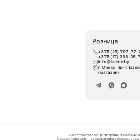
Розница
+375 (25) 797-77-
+375 (17) 336-05-
info@kelme.by
г. Минск, пр-т Дзер
(магазин)
Свидетельство о гос. регистрации №191760042, 
Номера уполномоченных рассматривать обращение покупа