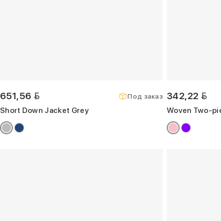
BYN
BYN
651,56
342,22
Под заказ
Short Down Jacket Grey
Woven Two-piec