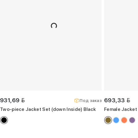
BYN
BYN
931,69
693,33
Под заказ
Two-piece Jacket Set (down Inside) Black
Female Jacket 