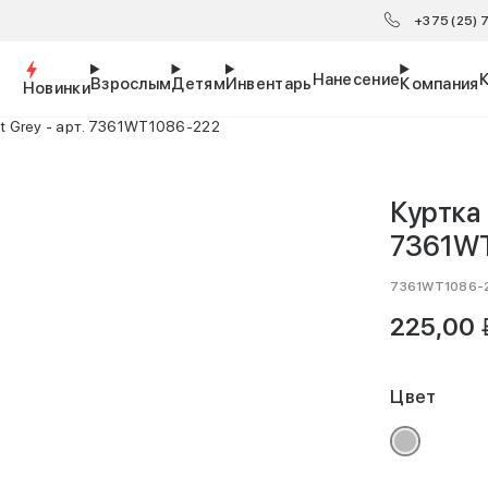
+375 (25)
Нанесение
Взрослым
Детям
Инвентарь
Компания
Новинки
t Grey - арт. 7361WT1086-222
Куртка 
7361W
7361WT1086-
B
225,00
Цвет