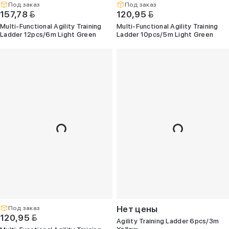
Под заказ
Под заказ
BYN
BYN
157,78
120,95
Multi-Functional Agility Training
Multi-Functional Agility Training
©
Ladder 12pcs/6m Light Green
Ladder 10pcs/5m Light Green
2026
Закрытое
акционерное
общество
"ТГТ".
УНП
191760042.
Беларусь,
г.
Минск,
пр-
т
Дзержинского,
дом
90,
пом.
427.
Свидетельство
о
гос.
регистрации
№191760042,
выдано
Минским
горисполкомом
01.03.2022
г.
Интернет-
Нет цены
Под заказ
магазин
зарегистрирован
BYN
120,95
Agility Training Ladder 6pcs/3m
в
Торговом
Yellow