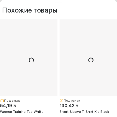
ДРУГИЕ МОДЕЛИ ИЗ ЭТОЙ КАТЕГОРИИ
+375 (25) 797-77-77
Контакты
O компании
Похожие товары
Опт
+375 (29) 263-
99-99
+375 (17) 336-
05-77
(Единый)
opt@kelme.by
г. Минск, пр-т
Дзержинского,
д. 90, пом. 417
(ПВЗ для опта)
Под заказ
Под заказ
BYN
BYN
54,19
130,42
Women Training Top White
Short Sleeve T-Shirt Kid Black