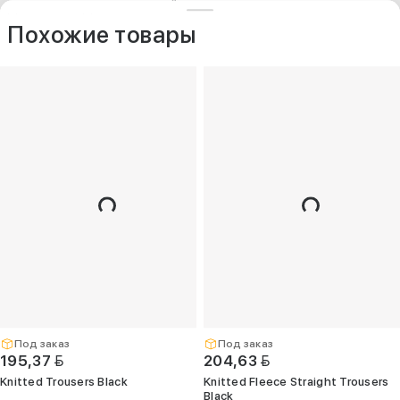
ДРУГИЕ МОДЕЛИ ИЗ ЭТОЙ КАТЕГОРИИ
+375 (25) 797-77-77
Контакты
O компании
Похожие товары
Опт
+375 (29) 263-
99-99
+375 (17) 336-
05-77
(Единый)
opt@kelme.by
г. Минск, пр-т
Дзержинского,
д. 90, пом. 417
(ПВЗ для опта)
Под заказ
Под заказ
BYN
BYN
195,37
204,63
Knitted Trousers Black
Knitted Fleece Straight Trousers
Black