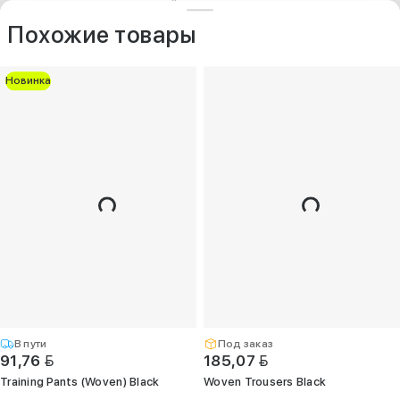
ДРУГИЕ МОДЕЛИ ИЗ ЭТОЙ КАТЕГОРИИ
+375 (25) 797-77-77
Контакты
O компании
Похожие товары
Опт
Новинка
+375 (29) 263-
99-99
+375 (17) 336-
05-77
(Единый)
opt@kelme.by
г. Минск, пр-т
Дзержинского,
д. 90, пом. 417
(ПВЗ для опта)
В пути
Под заказ
BYN
BYN
91,76
185,07
Training Pants (Woven) Black
Woven Trousers Black