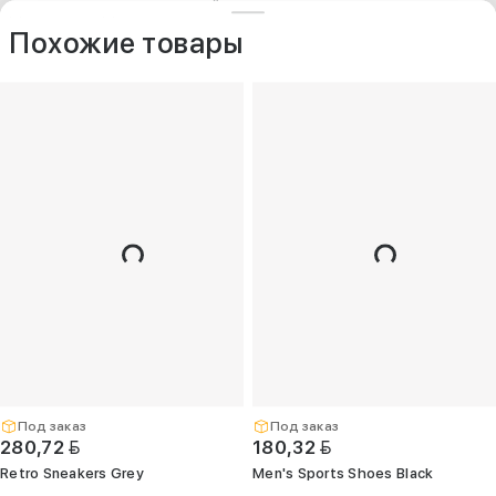
ДРУГИЕ МОДЕЛИ ИЗ ЭТОЙ КАТЕГОРИИ
+375 (25) 797-77-77
Контакты
O компании
Похожие товары
Опт
+375 (29) 263-
99-99
+375 (17) 336-
05-77
(Единый)
opt@kelme.by
г. Минск, пр-т
Дзержинского,
д. 90, пом. 417
(ПВЗ для опта)
Под заказ
Под заказ
BYN
BYN
280,72
180,32
Retro Sneakers Grey
Men's Sports Shoes Black