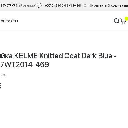
 797-77-77
(Розница)
+375 (29) 263-99-99
(Опт)
Контакты
O компании
Контакты
ка KELME Knitted Coat Dark Blue -
117WT2014-469
469
YN