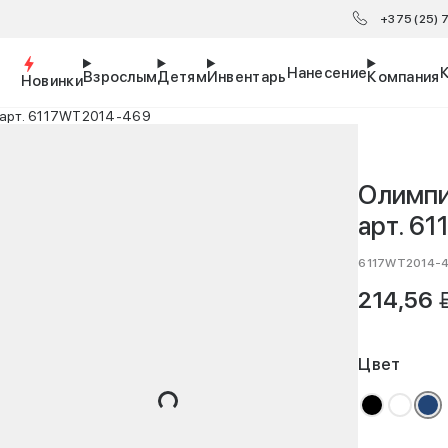
+375 (25)
Нанесение
Взрослым
Детям
Инвентарь
Компания
Новинки
- арт. 6117WT2014-469
Олимпий
арт. 6
6117WT2014-
B
214,56
Цвет