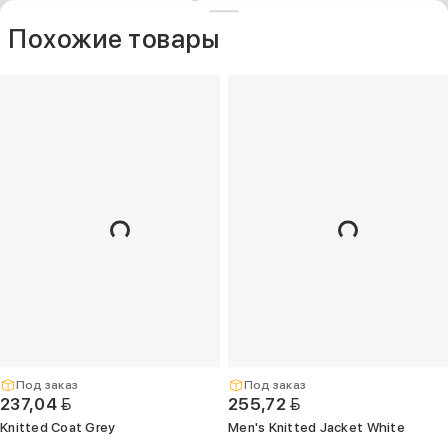
ДРУГИЕ МОДЕЛИ ИЗ ЭТОЙ КАТЕГОРИИ
+375 (25) 797-77-77
Контакты
O компании
Похожие товары
Опт
+375 (29) 263-
99-99
+375 (17) 336-
05-77
(Единый)
opt@kelme.by
г. Минск, пр-т
Дзержинского,
д. 90, пом. 417
(ПВЗ для опта)
Под заказ
Под заказ
BYN
BYN
237,04
255,72
Knitted Coat Grey
Men's Knitted Jacket White