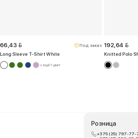
BYN
BYN
66,43
192,64
Под заказ
Long Sleeve T-Shirt White
Knitted Polo Sh
+ ещё 1 цвет
Розница
+375 (25) 797-77-