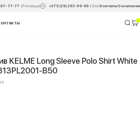
 797-77-77
(Розница)
+375 (29) 263-99-99
(Опт)
Контакты
O компании
Контакты
в KELME Long Sleeve Polo Shirt White
 6313PL2001-B50
50
N