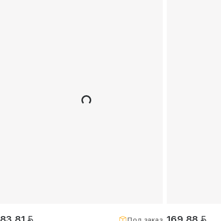
BYN
BYN
83,81
169,88
Под заказ