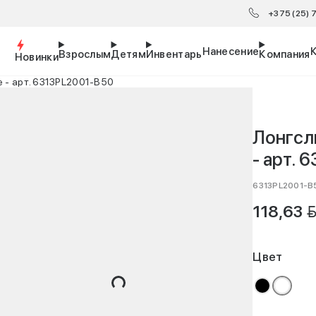
+375 (25)
Нанесение
Взрослым
Детям
Инвентарь
Компания
Новинки
te - арт. 6313PL2001-B50
Лонгсли
- арт.
6313PL2001-B
BY
118,63
Цвет