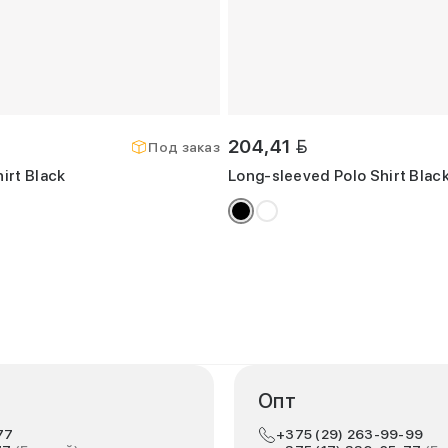
BYN
204,41
Под заказ
irt Black
Long-sleeved Polo Shirt Blac
Опт
77
+375 (29) 263-99-99