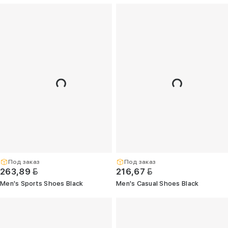
©
2026
Закрытое
акционерное
общество
"ТГТ".
УНП
191760042.
Беларусь,
г.
Минск,
пр-
т
Дзержинского,
дом
90,
пом.
427.
Свидетельство
о
гос.
регистрации
Под заказ
Под заказ
№191760042,
BYN
BYN
263,89
216,67
выдано
Минским
Men's Sports Shoes Black
Men's Casual Shoes Black
горисполкомом
01.03.2022
г.
Интернет-
магазин
0
зарегистрирован
в
Торговом