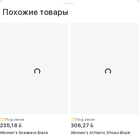
ДРУГИЕ МОДЕЛИ ИЗ ЭТОЙ КАТЕГОРИИ
+375 (25) 797-77-77
Контакты
O компании
Похожие товары
Опт
+375 (29) 263-
99-99
+375 (17) 336-
05-77
(Единый)
opt@kelme.by
г. Минск, пр-т
Дзержинского,
д. 90, пом. 417
(ПВЗ для опта)
Под заказ
Под заказ
BYN
BYN
235,18
306,27
Women's Sneakers Black
Women's Athletic Shoes Black