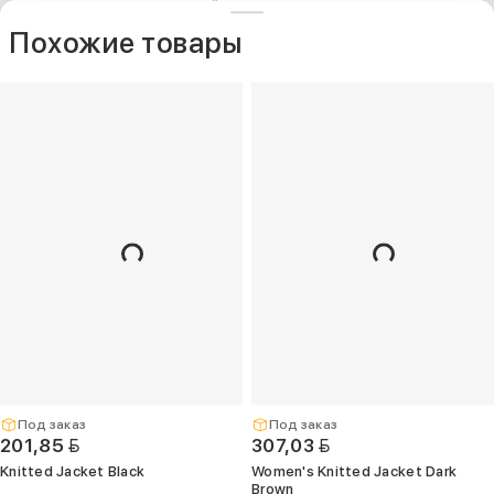
ДРУГИЕ МОДЕЛИ ИЗ ЭТОЙ КАТЕГОРИИ
+375 (25) 797-77-77
Контакты
O компании
Похожие товары
Опт
+375 (29) 263-
99-99
+375 (17) 336-
05-77
(Единый)
opt@kelme.by
г. Минск, пр-т
Дзержинского,
д. 90, пом. 417
(ПВЗ для опта)
Под заказ
Под заказ
BYN
BYN
201,85
307,03
Knitted Jacket Black
Women's Knitted Jacket Dark
Brown