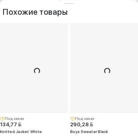
ДРУГИЕ МОДЕЛИ ИЗ ЭТОЙ КАТЕГОРИИ
+375 (25) 797-77-77
Контакты
O компании
Похожие товары
Опт
+375 (29) 263-
99-99
+375 (17) 336-
05-77
(Единый)
opt@kelme.by
г. Минск, пр-т
Дзержинского,
д. 90, пом. 417
(ПВЗ для опта)
Под заказ
Под заказ
BYN
BYN
134,77
290,28
Knitted Jacket White
Boys Sweater Black