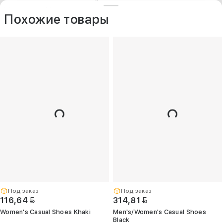
ДРУГИЕ МОДЕЛИ ИЗ ЭТОЙ КАТЕГОРИИ
+375 (25) 797-77-77
Контакты
O компании
Похожие товары
Опт
+375 (29) 263-
99-99
+375 (17) 336-
05-77
(Единый)
opt@kelme.by
г. Минск, пр-т
Дзержинского,
д. 90, пом. 417
(ПВЗ для опта)
Под заказ
Под заказ
BYN
BYN
116,64
314,81
Women's Casual Shoes Khaki
Men's/Women's Casual Shoes
Black