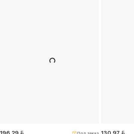
BYN
BYN
196,29
130,97
Под заказ