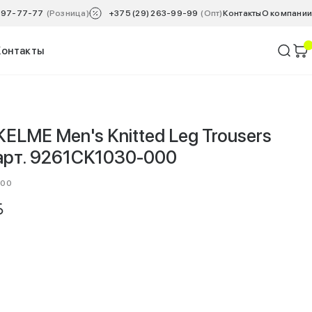
 797-77-77
(Розница)
+375 (29) 263-99-99
(Опт)
Контакты
O компании
Контакты
ELME Men's Knitted Leg Trousers
 арт. 9261CK1030-000
000
YN