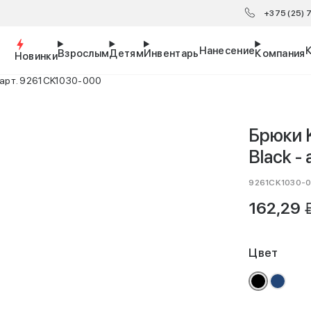
+375 (25)
Нанесение
Взрослым
Детям
Инвентарь
Компания
Новинки
- арт. 9261CK1030-000
Брюки K
Black -
9261CK1030-
B
162,29
Цвет