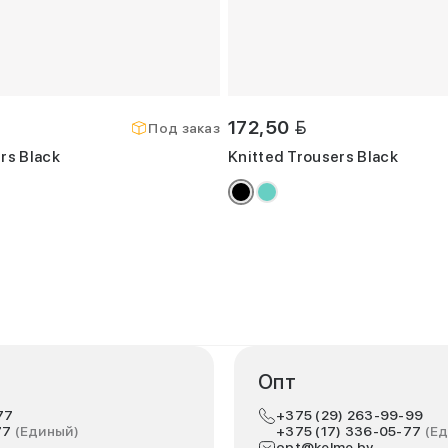
BYN
172,50
Под заказ
rs Black
Knitted Trousers Black
Опт
77
+375 (29) 263-99-99
77
(Единый)
+375 (17) 336-05-77
(Е
opt@kelme.by