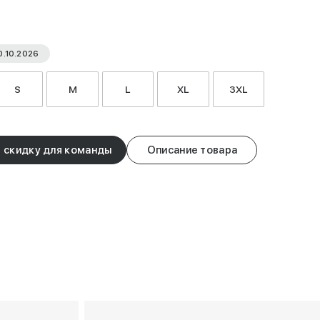
0.10.2026
S
M
L
XL
3XL
 скидку для команды
Описание товара